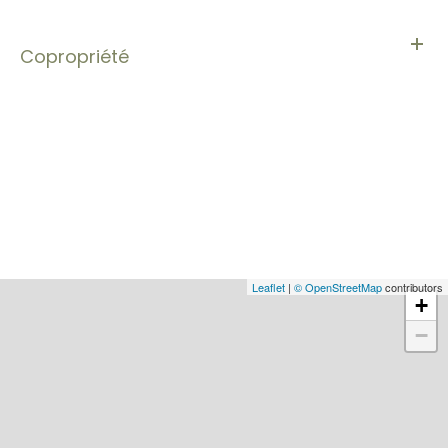
Copropriété
Leaflet
|
© OpenStreetMap
contributors
+
−