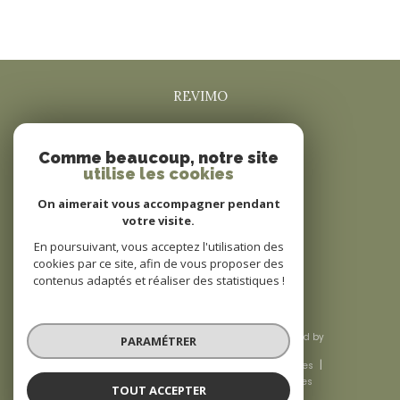
REVIMO
0625582735
Comme beaucoup, notre site
revimo@sfr.fr
utilise les cookies
34160
boisseron
On aimerait vous accompagner pendant
votre visite.
Nous suivre sur
En poursuivant, vous acceptez l'utilisation des
cookies par ce site, afin de vous proposer des
contenus adaptés et réaliser des statistiques !
© 2026 | Tous droits réservés | Traduction powered by
PARAMÉTRER
Google |
Nos honoraires
Plan du site
Mentions légales
Admin
Nos liens
Politique RGPD
Cookies
TOUT ACCEPTER