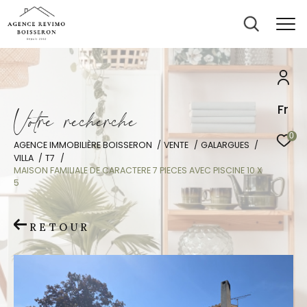
Fr
V
o
t
r
e
r
e
c
h
e
r
c
h
e
0
AGENCE IMMOBILIÈRE BOISSERON
VENTE
GALARGUES
VILLA
T7
MAISON FAMILIALE DE CARACTERE 7 PIECES AVEC PISCINE 10 X
5
RETOUR