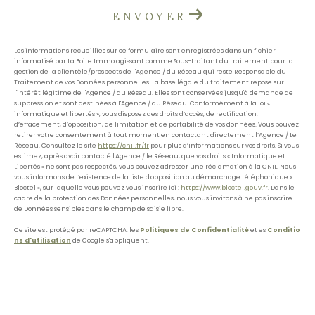
ENVOYER
Les informations recueillies sur ce formulaire sont enregistrées dans un fichier
informatisé par La Boite Immo agissant comme Sous-traitant du traitement pour la
gestion de la clientèle/prospects de l'Agence / du Réseau qui reste Responsable du
Traitement de vos Données personnelles. La base légale du traitement repose sur
l'intérêt légitime de l'Agence / du Réseau. Elles sont conservées jusqu'à demande de
suppression et sont destinées à l'Agence / au Réseau. Conformément à la loi «
informatique et libertés », vous disposez des droits d’accès, de rectification,
d’effacement, d’opposition, de limitation et de portabilité de vos données. Vous pouvez
retirer votre consentement à tout moment en contactant directement l’Agence / Le
Réseau. Consultez le site
https://cnil.fr/fr
pour plus d’informations sur vos droits. Si vous
estimez, après avoir contacté l'Agence / le Réseau, que vos droits « Informatique et
Libertés » ne sont pas respectés, vous pouvez adresser une réclamation à la CNIL. Nous
vous informons de l’existence de la liste d'opposition au démarchage téléphonique «
Bloctel », sur laquelle vous pouvez vous inscrire ici :
https://www.bloctel.gouv.fr
. Dans le
cadre de la protection des Données personnelles, nous vous invitons à ne pas inscrire
de Données sensibles dans le champ de saisie libre.
Ce site est protégé par reCAPTCHA, les
Politiques de Confidentialité
et es
Conditio
ns d'utilisation
de Google s'appliquent.