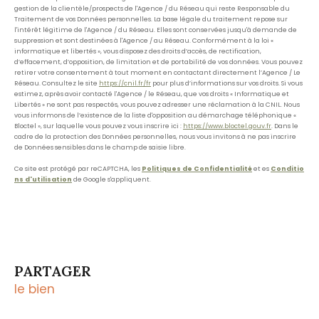
gestion de la clientèle/prospects de l'Agence / du Réseau qui reste Responsable du
Traitement de vos Données personnelles. La base légale du traitement repose sur
l'intérêt légitime de l'Agence / du Réseau. Elles sont conservées jusqu'à demande de
suppression et sont destinées à l'Agence / au Réseau. Conformément à la loi «
informatique et libertés », vous disposez des droits d’accès, de rectification,
d’effacement, d’opposition, de limitation et de portabilité de vos données. Vous pouvez
retirer votre consentement à tout moment en contactant directement l’Agence / Le
Réseau. Consultez le site
https://cnil.fr/fr
pour plus d’informations sur vos droits. Si vous
estimez, après avoir contacté l'Agence / le Réseau, que vos droits « Informatique et
Libertés » ne sont pas respectés, vous pouvez adresser une réclamation à la CNIL. Nous
vous informons de l’existence de la liste d'opposition au démarchage téléphonique «
Bloctel », sur laquelle vous pouvez vous inscrire ici :
https://www.bloctel.gouv.fr
. Dans le
cadre de la protection des Données personnelles, nous vous invitons à ne pas inscrire
de Données sensibles dans le champ de saisie libre.
Ce site est protégé par reCAPTCHA, les
Politiques de Confidentialité
et es
Conditio
ns d'utilisation
de Google s'appliquent.
PARTAGER
le bien