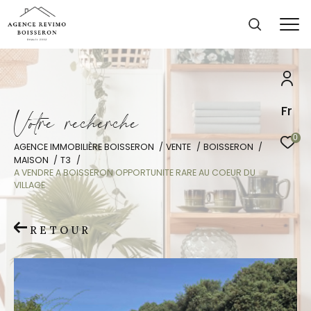
Fr
V
o
t
r
e
r
e
c
h
e
r
c
h
e
0
AGENCE IMMOBILIÈRE BOISSERON
VENTE
BOISSERON
MAISON
T3
A VENDRE A BOISSERON OPPORTUNITE RARE AU COEUR DU
VILLAGE
RETOUR