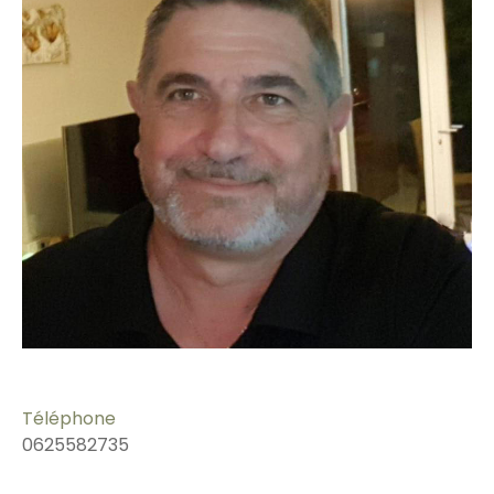
Téléphone
0625582735