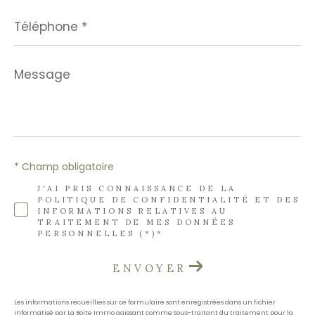
Téléphone
*
Message
*
* Champ obligatoire
J'AI PRIS CONNAISSANCE DE LA
POLITIQUE DE CONFIDENTIALITÉ ET DES
INFORMATIONS RELATIVES AU
TRAITEMENT DE MES DONNÉES
PERSONNELLES (*)*
ENVOYER
Les informations recueillies sur ce formulaire sont enregistrées dans un fichier
informatisé par La Boite Immo agissant comme Sous-traitant du traitement pour la