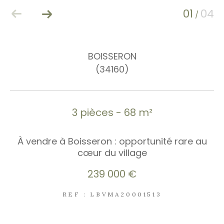
01
04
/
BOISSERON
(34160)
3 pièces - 68 m²
À vendre à Boisseron : opportunité rare au
cœur du village
239 000 €
REF : LBVMA20001513