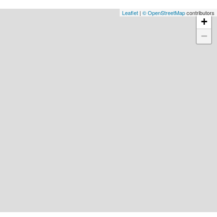
Leaflet
|
© OpenStreetMap
contributors
+
−