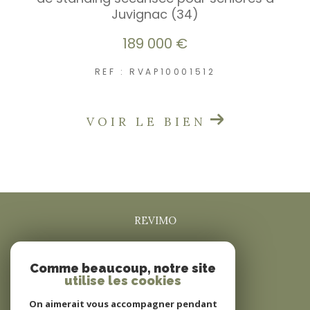
Juvignac (34)
189 000 €
REF : RVAP10001512
VOIR LE BIEN
REVIMO
0625582735
Comme beaucoup, notre site
revimo@sfr.fr
utilise les cookies
34160
boisseron
On aimerait vous accompagner pendant