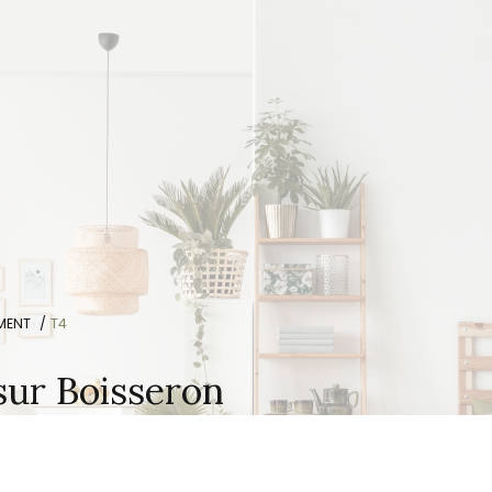
MENT
T4
sur Boisseron