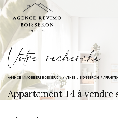
V
o
t
r
e
r
e
c
h
e
r
c
h
e
AGENCE IMMOBILIÈRE BOISSERON
VENTE
BOISSERON
APPARTE
Appartement T4 à vendre 